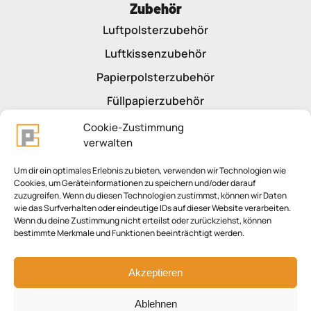
Zubehör
Luftpolsterzubehör
Luftkissenzubehör
Papierpolsterzubehör
Füllpapierzubehör
Cookie-Zustimmung
Lernen
verwalten
Erfolgreich verpacken
Um dir ein optimales Erlebnis zu bieten, verwenden wir Technologien wie
Cookies, um Geräteinformationen zu speichern und/oder darauf
Packschule
zuzugreifen. Wenn du diesen Technologien zustimmst, können wir Daten
wie das Surfverhalten oder eindeutige IDs auf dieser Website verarbeiten.
Thema Klebeband
Wenn du deine Zustimmung nicht erteilst oder zurückziehst, können
bestimmte Merkmale und Funktionen beeinträchtigt werden.
Thema Automatikkarton
Thema Plastik vs. Papier
Akzeptieren
Ablehnen