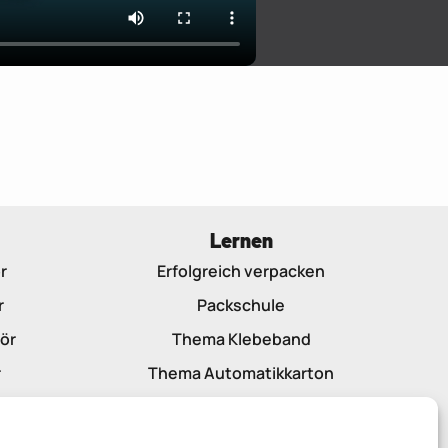
Lernen
r
Erfolgreich verpacken
r
Packschule
ör
Thema Klebeband
r
Thema Automatikkarton
Thema Plastik vs. Papier